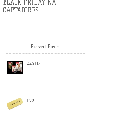
BLACK FRIDAY NA
Modalidade d
CAPTADORES
Recent Posts
440 Hz
P90