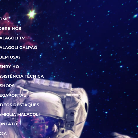
OME
OBRE NÓS
ALAGOLI TV
ALAGOLI GALPÃO
UEM USA?
ENRY HO
SSISTÊNCIA TÉCNICA
-SHOPS
EGAPORTAL
ÍDEOS DESTAQUES
AMIGLIA MALAGOLI
ONTATO
OJA