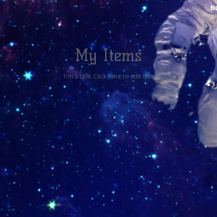
B
My Items
I'm a title. ​Click here to edit me.