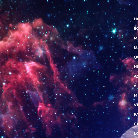
H
S
M
M
Q
H
A
e
M
V
F
C
L