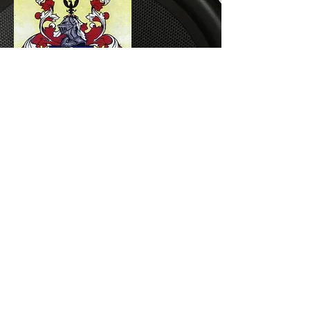
De vermelho uma face humana decidida,
sisuda, séria, de cabelos e barbas
aloirados com um faixa prateada sob o
azul onde se destacam um crescente e
duas estrelas de oito pontas.
Sobre o azul armadura prateada tendo ao
alto uma águia negra com uma coroa
dourada envolvida com grandes adornos
prateados de fundo vermelho.
O
vermelho
significa:
Generosidade,
grandeza de alma
A
prata
significa: Paz
Origem: Itália