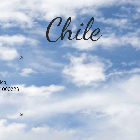
Chile
ica,
 1000228