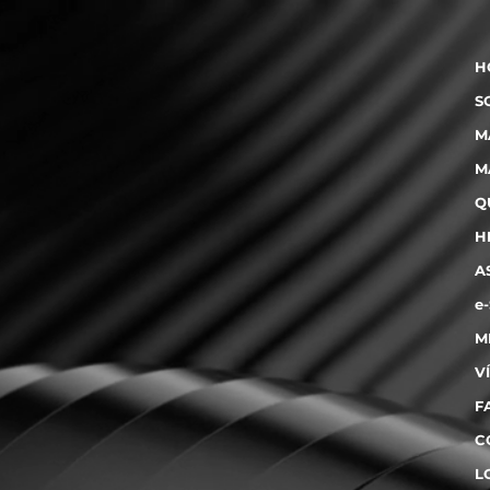
H
S
M
M
Q
H
A
e
M
V
F
C
L