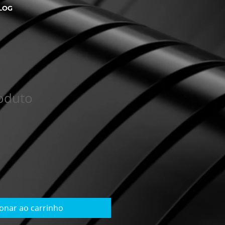
LOG
oduto
ionar ao carrinho