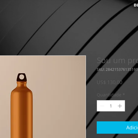
B
Sou um pr
SKU: 284215376135191
Preço
US$ 130,00
Quantidade
*
Adic