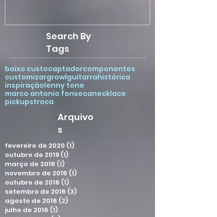
Search By
Tags
baixo custo
captador
componentes
customizar
growl
guitarra
histórica
inspiração
lenny tone
marco antonio fonseca
necklace
pickups
troca
Arquivo
s
fevereiro de 2020
(1)
1 post
outubro de 2019
(1)
1 post
março de 2018
(1)
1 post
novembro de 2016
(1)
1 post
outubro de 2016
(1)
1 post
setembro de 2016
(3)
3 posts